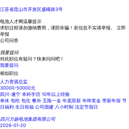
江苏省昆山市开发区盛晞路3号
电池人才网温馨提示
求职过程请勿缴纳费用，谨防诈骗！若信息不实请举报。
立即
举报
公司问答
我要提问
对此职位有疑问？快来问问吧 !
我要提问
相似职位
人力资源总监
30000-50000元
四川-遂宁
本科学历
10年以上经验
单休
包吃
包住
餐补
五险一金
年底双薪
年终奖金
带薪年假
节
日福利
生日祝福
公司团建
八小时制
法定节假日
四川力扬电池集团有限公司
2026-01-20