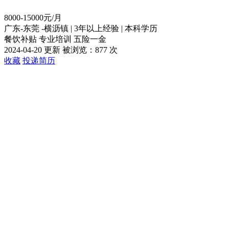
8000-15000元/月
广东-东莞 -横沥镇
|
3年以上经验
|
本科学历
餐饮补贴
专业培训
五险一金
2024-04-20 更新
被浏览：
877 次
收藏
投递简历
推荐
举报
唐先生
HR
最近在线时间：2021-03-04 19:03
1份
简历投递
0%
平均回复率
0
平均回复时长
联系方式未公开，请直接投递简历
投递简历
地址：广东省东莞市横沥镇田坑村新城工业区兴华路19号
查看
职位描述
到岗时间：不限
性别要求：不限性别
婚况要求：不限婚况
语言要求：
普通话标准
岗位要求：