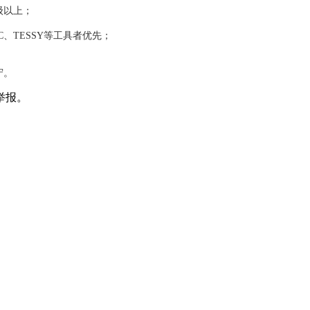
级以上；
C、TESSY等工具者优先；
守。
举报。