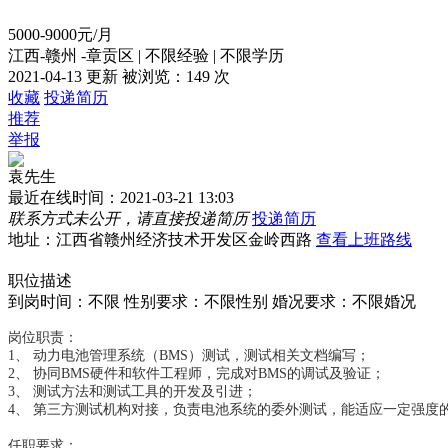
5000-9000元/月
江西-赣州 -章贡区
|
不限经验
|
不限学历
2021-04-13 更新
被浏览：
149 次
收藏
投递简历
推荐
举报
袁先生
最近在线时间：2021-03-21 13:03
联系方式未公开，请直接投递简历
投递简历
地址：江西省赣州经济技术开发区金岭西路
查看上班路线
职位描述
到岗时间：不限
性别要求：不限性别
婚况要求：不限婚况
岗位职责：
1、 动力电池管理系统（BMS）测试，测试相关文档编写；
2、 协同BMS硬件和软件工程师，完成对BMS的调试及验证；
3、 测试方法和测试工具的开发及引进；
4、 第三方测试机构对接，负责电池系统的委外测试，能适应一定强度
任职要求：