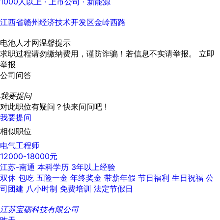
1000人以上
· 上市公司 ·
新能源
江西省赣州经济技术开发区金岭西路
电池人才网温馨提示
求职过程请勿缴纳费用，谨防诈骗！若信息不实请举报。
立即
举报
公司问答
我要提问
对此职位有疑问？快来问问吧 !
我要提问
相似职位
电气工程师
12000-18000元
江苏-南通
本科学历
3年以上经验
双休
包吃
五险一金
年终奖金
带薪年假
节日福利
生日祝福
公
司团建
八小时制
免费培训
法定节假日
江苏宝砺科技有限公司
昨天