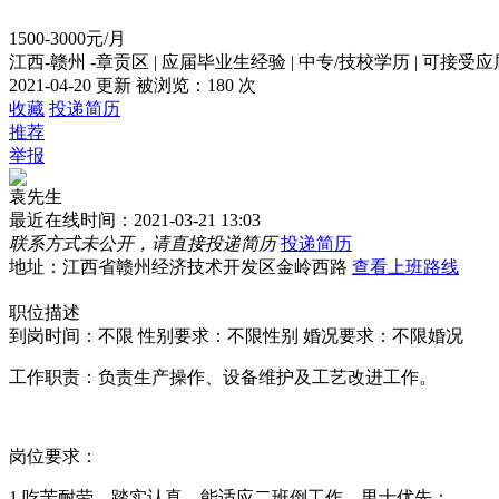
1500-3000元/月
江西-赣州 -章贡区
|
应届毕业生经验
|
中专/技校学历
|
可接受应
2021-04-20 更新
被浏览：
180 次
收藏
投递简历
推荐
举报
袁先生
最近在线时间：2021-03-21 13:03
联系方式未公开，请直接投递简历
投递简历
地址：江西省赣州经济技术开发区金岭西路
查看上班路线
职位描述
到岗时间：不限
性别要求：不限性别
婚况要求：不限婚况
工作职责：负责生产操作、设备维护及工艺改进工作。
岗位要求：
1.吃苦耐劳，踏实认真，能适应二班倒工作，男士优先；