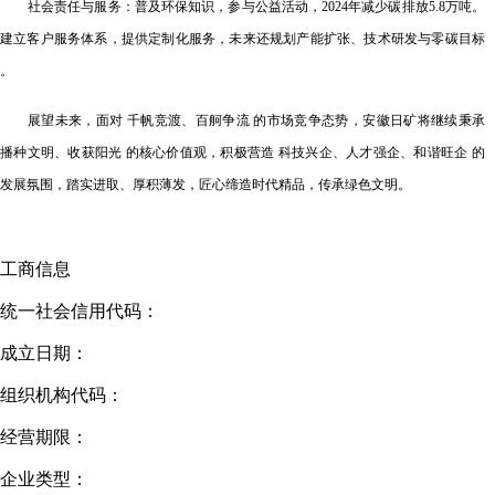
社会责任与服务：普及环保知识，参与公益活动，
2024年减少碳排放5.8万吨。
建立客户服务体系，提供定制化服务，未来还规划产能扩张、技术研发与零碳目标
。
展望未来，面对
千帆竞渡、百舸争流 的市场竞争态势，
安徽日矿
将继续秉承
播种文明、收获阳光 的核心价值观，积极营造 科技兴企、人才强企、和谐旺企 的
发展氛围，踏实进取、厚积薄发，匠心缔造时代精品，传承绿色文明。
工商信息
统一社会信用代码：
成立日期：
组织机构代码：
经营期限：
企业类型：