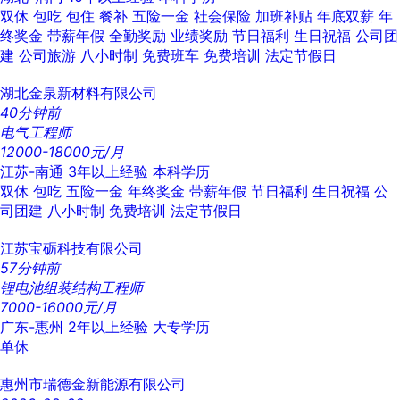
双休
包吃
包住
餐补
五险一金
社会保险
加班补贴
年底双薪
年
终奖金
带薪年假
全勤奖励
业绩奖励
节日福利
生日祝福
公司团
建
公司旅游
八小时制
免费班车
免费培训
法定节假日
湖北金泉新材料有限公司
40分钟前
电气工程师
12000-18000元/月
江苏-南通
3年以上经验
本科学历
双休
包吃
五险一金
年终奖金
带薪年假
节日福利
生日祝福
公
司团建
八小时制
免费培训
法定节假日
江苏宝砺科技有限公司
57分钟前
锂电池组装结构工程师
7000-16000元/月
广东-惠州
2年以上经验
大专学历
单休
惠州市瑞德金新能源有限公司