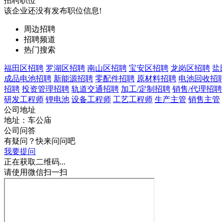
招聘职位
该企业还没有发布职位信息!
周边招聘
招聘频道
热门搜索
福田区招聘
罗湖区招聘
南山区招聘
宝安区招聘
龙岗区招聘
盐
成品电池招聘
新能源招聘
零配件招聘
原材料招聘
电池回收招
招聘
投资管理招聘
轨道交通招聘
加工/定制招聘
销售/代理招聘
研发工程师
锂电池
设备工程师
工艺工程师
生产主管
销售主管
公司地址
地址：车公庙
公司问答
有疑问？快来问问吧
我要提问
正在获取二维码...
请使用微信扫一扫