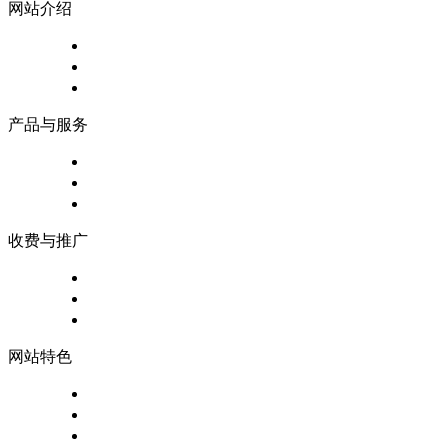
网站介绍
关于我们
注册协议
隐私政策
产品与服务
招聘信息
人才简历
电池企业
收费与推广
付款帐户
收费标准
广告投放
网站特色
数据排行榜
积分兑换
地图搜索