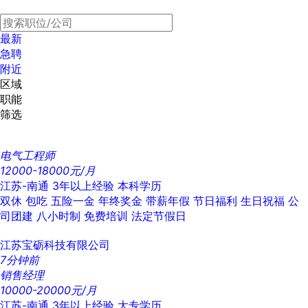
最新
急聘
附近
区域
职能
筛选
电气工程师
12000-18000元/月
江苏-南通
3年以上经验
本科学历
双休
包吃
五险一金
年终奖金
带薪年假
节日福利
生日祝福
公
司团建
八小时制
免费培训
法定节假日
江苏宝砺科技有限公司
7分钟前
销售经理
10000-20000元/月
江苏-南通
3年以上经验
大专学历