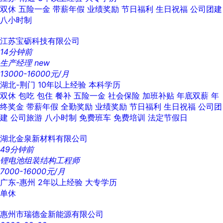
双休
五险一金
带薪年假
业绩奖励
节日福利
生日祝福
公司团建
八小时制
江苏宝砺科技有限公司
14分钟前
生产经理
new
13000-16000元/月
湖北-荆门
10年以上经验
本科学历
双休
包吃
包住
餐补
五险一金
社会保险
加班补贴
年底双薪
年
终奖金
带薪年假
全勤奖励
业绩奖励
节日福利
生日祝福
公司团
建
公司旅游
八小时制
免费班车
免费培训
法定节假日
湖北金泉新材料有限公司
49分钟前
锂电池组装结构工程师
7000-16000元/月
广东-惠州
2年以上经验
大专学历
单休
惠州市瑞德金新能源有限公司