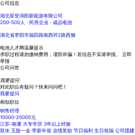
公司信息
湖北双登润阳新能源有限公司
200-500人
· 民营企业 ·
成品电池
湖北省枣阳市福田路南西环2路西侧
电池人才网温馨提示
求职过程请勿缴纳费用，谨防诈骗！若信息不实请举报。
立即
举报
公司问答
我要提问
对此职位有疑问？快来问问吧 !
我要提问
相似职位
销售经理
10000-20000元
江苏-南通
大专学历
3年以上经验
双休
五险一金
带薪年假
业绩奖励
节日福利
生日祝福
公司团建