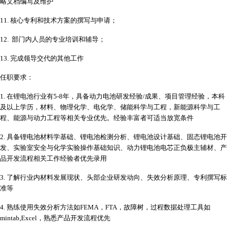
略文档编写及维护
11.
核心专利和技术方案的撰写与申请；
12.
部门内人员的专业培训和辅导；
13.
完成领导交代的其他工作
任职要求：
1.
在锂电池行业有
5-8年，具备动力电池研发经验/成果、项目管理经验，
本科
及
以上学历，材料
、
物理化学
、
电化学
、
储能科学与工程，新能源科学与工
程、能源与动力工程等相关专业优先
。
经验丰富者可适当放宽条件
2.
具备
锂电池材料学基础、锂电池检测分析、锂电池设计基础、固态锂电池开
发、实验室安全与化学实验操作基础知识、动力锂电池电芯正负极主辅材、产
品开发流程相关工作经验
者优先录用
3.
了解行业内材料发展现状、头部企业研发动向、失效分析原理、专利撰写标
准等
4.
熟练使用失效分析方法如
FEMA，FTA，故障树，过程数据处理工具如
mintab,Excel，熟悉产品开发流程优先