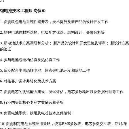
锂电池技术工程师
岗位
JD
1.
负责
软包
电池系统性能开发
，
技术提升及新产品的设计开发工作
2.
软包电池原材料选择、电极配方优选、结构设计、失效分析等
3.
新电池技术方案调研和分析；
新产品的设计和开发思路及评审；
新设计方案
的验证
4.
参与电池包结构仿真及热仿真工作
5.
后期配合
半固态锂电池
、固态锂电池开发
和落地工作
6.
对接客户需求并转化为技术方案
7.
负责电芯的测试能力建设，测试评估，电芯参数输出以及数据处理等工作
8.
行业内头部核心专利方案解读和分析
9.
负责电池系统、模组及电芯技术文件编制；
10.
负责制定电池系统应用策略，统筹
BMS参数表、电芯参数交互表、功能/策