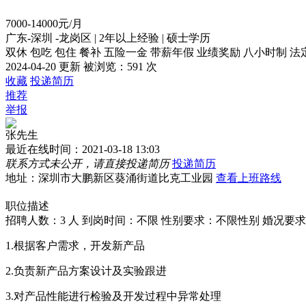
7000-14000元/月
广东-深圳 -龙岗区
|
2年以上经验
|
硕士学历
双休
包吃
包住
餐补
五险一金
带薪年假
业绩奖励
八小时制
法
2024-04-20 更新
被浏览：
591 次
收藏
投递简历
推荐
举报
张先生
最近在线时间：2021-03-18 13:03
联系方式未公开，请直接投递简历
投递简历
地址：深圳市大鹏新区葵涌街道比克工业园
查看上班路线
职位描述
招聘人数：3 人
到岗时间：不限
性别要求：不限性别
婚况要求
1.根据客户需求，开发新产品
2.负责新产品方案设计及实验跟进
3.对产品性能进行检验及开发过程中异常处理