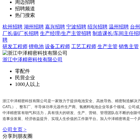
周边招聘
招聘频道
热门搜索
杭州招聘
湖州招聘
嘉兴招聘
宁波招聘
绍兴招聘
温州招聘
台州
厂长/副厂长招聘
生产经理/生产主管招聘
制造课长/车间主任招
聘
研发工程师
锂电池
设备工程师
工艺工程师
生产主管
销售主管
浙江中泽精密科技有限公司
零配件
民营企业
1000人以上
浙江中泽精密科技有限公司是一家致力于提供电池安全、高效导热、精密制造解决
CATL）、整车厂、半导体功率元器件生产商、氢燃料电池企业等多个领域。公司成立
中泽精密富有朝气和活力，具有强大的研发、生产、营销、管理团队在不断的创新
造事业发展、经济收益提升、实现人生价值的工作新平台。加入中泽精密将是一个
公司主页 >
分享到朋友圈