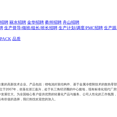
招聘
丽水招聘
金华招聘
衢州招聘
舟山招聘
聘
生产督导/领班/组长/班长招聘
生产计划/调度/PMC招聘
生产跟
PACK
品质
方案的高新技术企业。产品包括：锂电池封装结构件、基于金属冷喷附技术的散热零部
于2007年，坐落在浙江嘉兴，处于长三角经济圈的中心腹地，现有标准化现代厂房36
中发展壮大。为全国核心客户提供优势的轻量化产品与服务。公司人性化的工作氛围，
具有价值的选择，我们热忱欢迎您的加入。