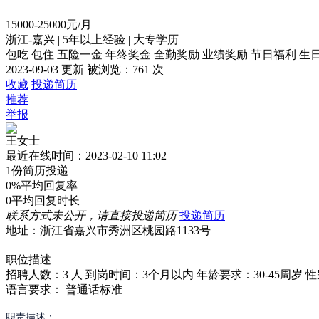
15000-25000元/月
浙江-嘉兴
|
5年以上经验
|
大专学历
包吃
包住
五险一金
年终奖金
全勤奖励
业绩奖励
节日福利
生
2023-09-03 更新
被浏览：
761 次
收藏
投递简历
推荐
举报
王女士
最近在线时间：2023-02-10 11:02
1份
简历投递
0%
平均回复率
0
平均回复时长
联系方式未公开，请直接投递简历
投递简历
地址：浙江省嘉兴市秀洲区桃园路1133号
职位描述
招聘人数：3 人
到岗时间：3个月以内
年龄要求：30-45周岁
性
语言要求：
普通话标准
职责描述：
