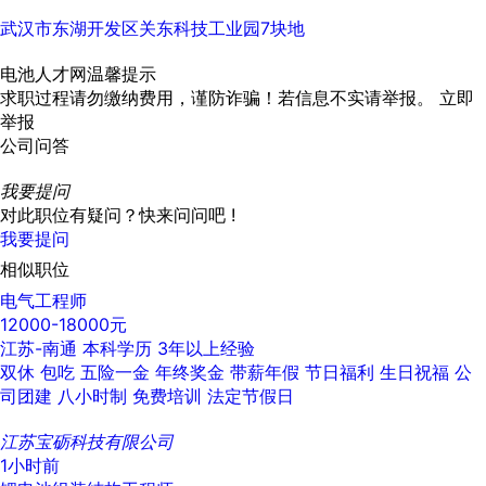
武汉市东湖开发区关东科技工业园7块地
电池人才网温馨提示
求职过程请勿缴纳费用，谨防诈骗！若信息不实请举报。
立即
举报
公司问答
我要提问
对此职位有疑问？快来问问吧 !
我要提问
相似职位
电气工程师
12000-18000元
江苏-南通
本科学历
3年以上经验
双休
包吃
五险一金
年终奖金
带薪年假
节日福利
生日祝福
公
司团建
八小时制
免费培训
法定节假日
江苏宝砺科技有限公司
1小时前