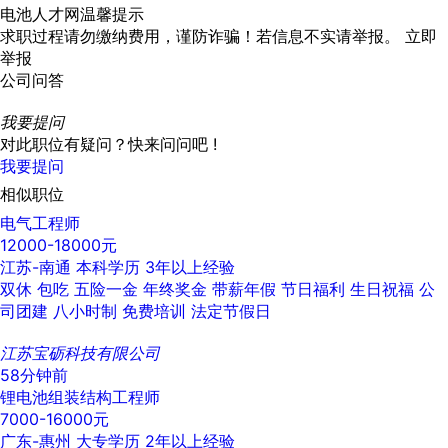
电池人才网温馨提示
求职过程请勿缴纳费用，谨防诈骗！若信息不实请举报。
立即
举报
公司问答
我要提问
对此职位有疑问？快来问问吧 !
我要提问
相似职位
电气工程师
12000-18000元
江苏-南通
本科学历
3年以上经验
双休
包吃
五险一金
年终奖金
带薪年假
节日福利
生日祝福
公
司团建
八小时制
免费培训
法定节假日
江苏宝砺科技有限公司
58分钟前
锂电池组装结构工程师
7000-16000元
广东-惠州
大专学历
2年以上经验