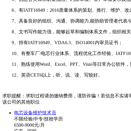
6、有IATF16949：2016质量体系的策划、推行、维护
7、具备良好的组织、沟通、协调能力,能协助管理者代表/
8、文书写作能力强，能够起草和编制体系文件，组织相关
9、持有IATF16949、VDA6.3、ISO14001内审员证书；
10、有整车厂/电芯行业体系、流程优化工作经验、IATF16
11、熟练使用Word、Excel、PPT、Visio等日常办公
12、英语CET6以上，听、说、读、写较好。
求职提醒：求职过程请勿缴纳费用，谨防诈骗！若信息不实请
该公司的其他职位
电芯设备维护技术员
不限经验
|
中专/技校学历
6500-9000元/月